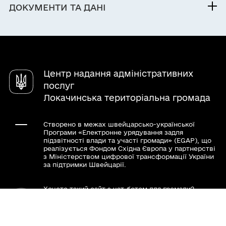
Про громаду
ДОКУМЕНТИ ТА ДАНІ
Електронна приймальня
Центр надання адміністративних
послуг
Локачинська територіальна громада
Створено в межах швейцарсько-української
Програми «Електронне урядування задля
підзвітності влади та участі громади» (EGAP), що
реалізується Фондом Східна Європа у партнерстві
з Міністерством цифрової трансформації України
за підтримки Швейцарії.
Хочете такий сайт з чат-ботом для громади?
www.toolkit.in.ua